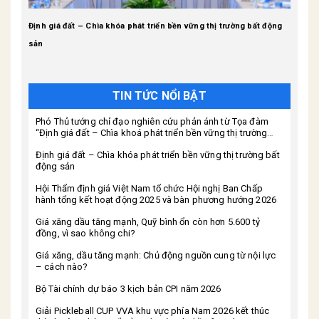
ịnh giá
Định giá đất – Chìa khóa phát triển bền vững thị trường bất động
Hội Th
n” do
sản
kết ho
TIN TỨC NỔI BẬT
Phó Thủ tướng chỉ đạo nghiên cứu phản ánh từ Tọa đàm
“Định giá đất – Chìa khoá phát triển bền vững thị trường
bất động sản” do Markettimes tổ chức
Định giá đất – Chìa khóa phát triển bền vững thị trường bất
động sản
Hội Thẩm định giá Việt Nam tổ chức Hội nghị Ban Chấp
hành tổng kết hoạt động 2025 và bàn phương hướng 2026
Giá xăng dầu tăng mạnh, Quỹ bình ổn còn hơn 5.600 tỷ
đồng, vì sao không chi?
Giá xăng, dầu tăng mạnh: Chủ động nguồn cung từ nội lực
– cách nào?
Bộ Tài chính dự báo 3 kịch bản CPI năm 2026
Giải Pickleball CUP VVA khu vực phía Nam 2026 kết thúc