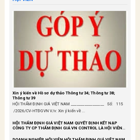
Xin ý kiến về Hồ sơ dự thảo Thông tư 34; Thông tư 38;
Thông tư 39
HỘI THẨM ĐỊNH GIÁ VIỆT NAM _________________ Số: 115
/2026/CV-HTĐGVN V/v: Xin ý kiến về ...
HỘI THẨM ĐỊNH GIÁ VIỆT NAM QUYẾT ĐỊNH KẾT NẠP
CÔNG TY CP THẨM ĐỊNH GIÁ VN CONTROL LÀ HỘI VIÊN
THUỘC HỘI
DOANH NGHIỆP HỘI VIÊN HỘI THẨM ĐỊNH GIÁ VIỆT NAM