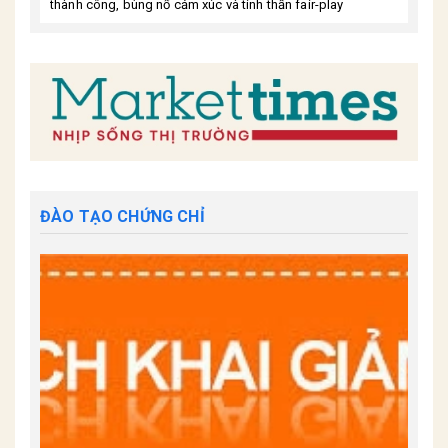
thành công, bùng nổ cảm xúc và tinh thần fair-play
ĐÀO TẠO CHỨNG CHỈ