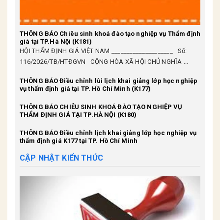
THÔNG BÁO Chiêu sinh khoá đào tạo nghiệp vụ Thẩm định
giá tại TP.Hà Nội (K181)
HỘI THẨM ĐỊNH GIÁ VIỆT NAM ____________________ Số:
116/2026/TB/HTĐGVN CỘNG HÒA XÃ HỘI CHỦ NGHĨA ...
THÔNG BÁO Điều chỉnh lùi lịch khai giảng lớp học nghiệp
vụ thẩm định giá tại TP. Hồ Chí Minh (K177)
THÔNG BÁO CHIÊU SINH KHOÁ ĐÀO TẠO NGHIỆP VỤ
THẨM ĐỊNH GIÁ TẠI TP.HÀ NỘI (K180)
THÔNG BÁO Điều chỉnh lịch khai giảng lớp học nghiệp vụ
thẩm định giá K177 tại TP. Hồ Chí Minh
CẬP NHẬT KIẾN THỨC