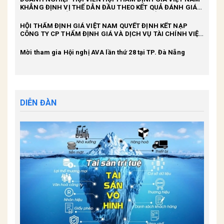
KHẲNG ĐỊNH VỊ THẾ DẪN ĐẦU THEO KẾT QUẢ ĐÁNH GIÁ
HOẠT ĐỘNG CỦA CÁC DOANH NGHIỆP THẨM ĐỊNH GIÁ
TRONG CẢ NƯỚC CỦA BỘ TÀI CHÍNH
HỘI THẨM ĐỊNH GIÁ VIỆT NAM QUYẾT ĐỊNH KẾT NẠP
CÔNG TY CP THẨM ĐỊNH GIÁ VÀ DỊCH VỤ TÀI CHÍNH VIỆT
NAM LÀ HỘI VIÊN THUỘC HỘI
Mời tham gia Hội nghị AVA lần thứ 28 tại TP. Đà Nẵng
DIỄN ĐÀN