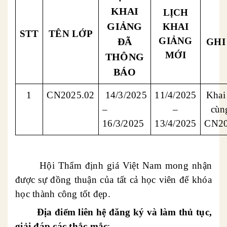
KHAI
LỊCH
GIẢNG
KHAI
STT
TÊN LỚP
GIẢNG
ĐÃ
GHI
MỚI
THÔNG
BÁO
1
CN2025.02
14/3/2025
11/4/2025
Khai
–
–
cùn
16/3/2025
13/4/2025
CN20
Hội Thẩm định giá Việt Nam mong nhận
được sự đồng thuận của tất cả học viên để khóa
học thành công tốt đẹp.
Địa điểm liên hệ đăng ký và làm thủ tục
,
giải đáp các thắc mắc
: