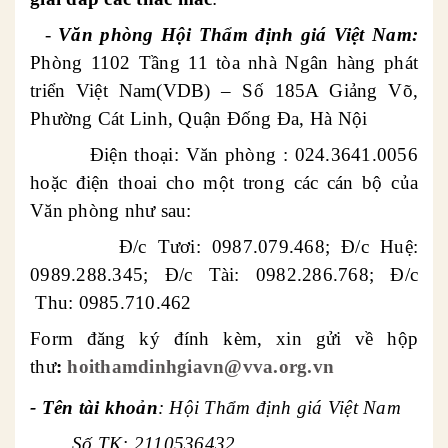
-
Văn phòng
Hội Thẩm định giá Việt Nam:
Phòng 1102 Tầng 11 tòa nhà Ngân hàng phát
triển Việt Nam(VDB) – Số 185A Giảng Võ,
Phường Cát Linh, Quận Đống Đa, Hà Nội
Điện thoại: Văn phòng : 024.3641.0056
hoặc điện thoai cho một trong các cán bộ của
Văn phòng như sau:
Đ/c Tươi: 0987.079.468
; Đ/c Huệ:
0989.288.345; Đ/c Tài: 0982.286.768; Đ/c
Thu: 0985.710.462
Form đăng ký đính kèm, xin gửi về
hộp
thư
:
hoithamdinhgiavn@vva.org.vn
-
Tên tài khoản
: Hội Thẩm định giá Việt Nam
Số TK: 2110536432