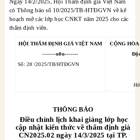
Ngày 14/2/2025, Hội Thẩm định giá Việt Nam
có Thông báo số 10/2025/TB-HTĐGVN về kế
hoạch mở các lớp học CNKT năm 2025 cho các
thẩm định viên.
HỘI THẨM ĐỊNH GIÁ VIỆT
NAM
CỘNG HÒA 
-------o0o-------
Độc
Số: 28 /2025/TB/HTĐGVN
Hà Nội,
THÔNG BÁO
Điều chỉnh lịch khai giảng lớp học
cập nhật kiến thức về thẩm định giá
CN2025.02 ngày 14/3/2025 tại TP.