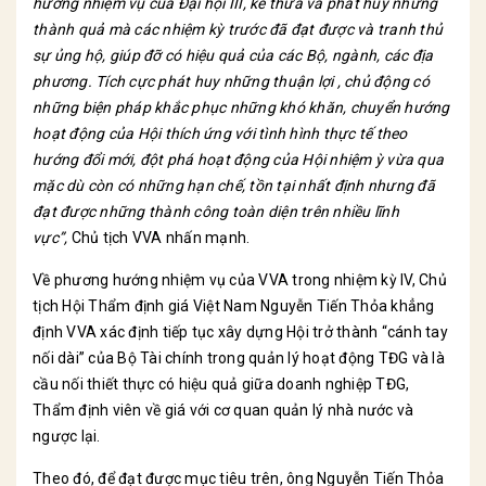
hướng nhiệm vụ của Đại hội III, kế thưa và phát huy những
thành quả mà các nhiệm kỳ trước đã đạt được và tranh thủ
sự ủng hộ, giúp đỡ có hiệu quả của các Bộ, ngành, các địa
phương. Tích cực phát huy những thuận lợi , chủ động có
những biện pháp khắc phục những khó khăn, chuyển hướng
hoạt động của Hội thích ứng với tình hình thực tế theo
hướng đổi mới, đột phá hoạt động của Hội nhiệm ỳ vừa qua
mặc dù còn có những hạn chế, tồn tại nhất định nhưng đã
đạt được những thành công toàn diện trên nhiều lĩnh
vực”,
Chủ tịch VVA nhấn mạnh.
Về phương hướng nhiệm vụ của VVA trong nhiệm kỳ IV, Chủ
tịch Hội Thẩm định giá Việt Nam Nguyễn Tiến Thỏa khẳng
định VVA xác định tiếp tục xây dựng Hội trở thành “cánh tay
nối dài” của Bộ Tài chính trong quản lý hoạt động TĐG và là
cầu nối thiết thực có hiệu quả giữa doanh nghiệp TĐG,
Thẩm định viên về giá với cơ quan quản lý nhà nước và
ngược lại.
Theo đó, để đạt được mục tiêu trên, ông Nguyễn Tiến Thỏa