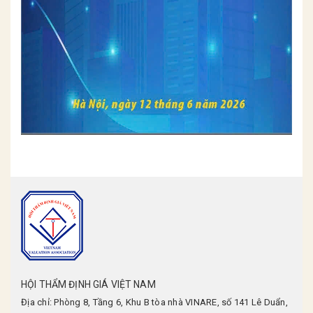
HỘI THẨM ĐỊNH GIÁ VIỆT NAM
Địa chỉ: Phòng 8, Tầng 6, Khu B tòa nhà VINARE, số 141 Lê Duẩn,