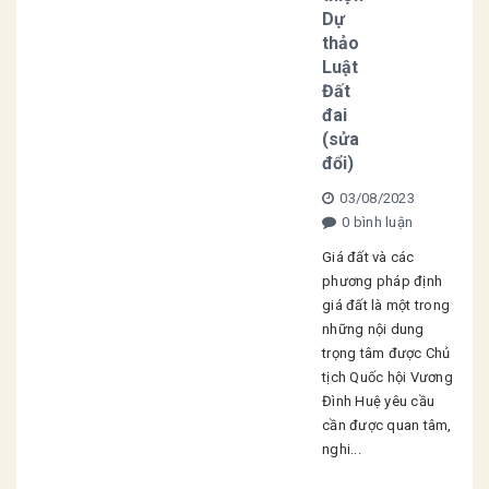
Dự
thảo
Luật
Đất
đai
(sửa
đổi)
03/08/2023
0 bình luận
Giá đất và các
phương pháp định
giá đất là một trong
những nội dung
trọng tâm được Chủ
tịch Quốc hội Vương
Đình Huệ yêu cầu
cần được quan tâm,
nghi...