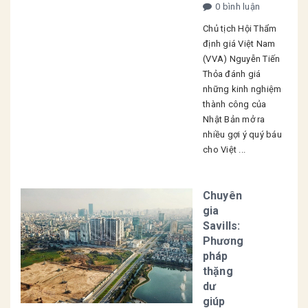
0 bình luận
Chủ tịch Hội Thẩm
định giá Việt Nam
(VVA) Nguyễn Tiến
Thỏa đánh giá
những kinh nghiệm
thành công của
Nhật Bản mở ra
nhiều gợi ý quý báu
cho Việt ...
Chuyên
gia
Savills:
Phương
pháp
thặng
dư
giúp