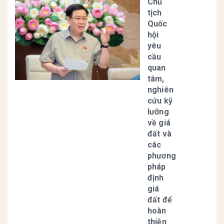
Chủ
tịch
Quốc
hội
yêu
cầu
quan
tâm,
nghiên
cứu kỹ
lưỡng
về giá
đất và
các
phương
pháp
định
giá
đất để
hoàn
thiện