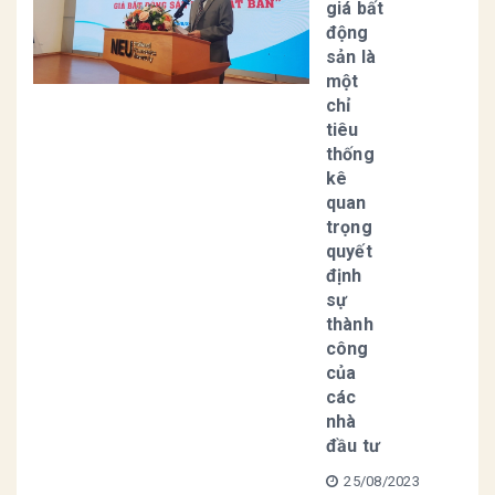
giá bất
động
sản là
một
chỉ
tiêu
thống
kê
quan
trọng
quyết
định
sự
thành
công
của
các
nhà
đầu tư
25/08/2023