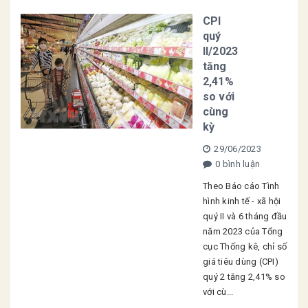
CPI
quý
II/2023
tăng
2,41%
so với
cùng
kỳ
29/06/2023
0 bình luận
Theo Báo cáo Tình
hình kinh tế - xã hội
quý II và 6 tháng đầu
năm 2023 của Tổng
cục Thống kê, chỉ số
giá tiêu dùng (CPI)
quý 2 tăng 2,41% so
với cù...