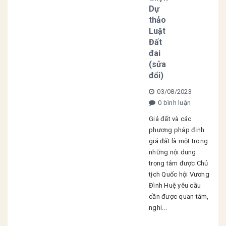
Dự
thảo
Luật
Đất
đai
(sửa
đổi)
03/08/2023
0 bình luận
Giá đất và các
phương pháp định
giá đất là một trong
những nội dung
trọng tâm được Chủ
tịch Quốc hội Vương
Đình Huệ yêu cầu
cần được quan tâm,
nghi...