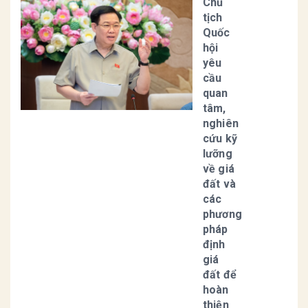
Chủ
tịch
Quốc
hội
yêu
cầu
quan
tâm,
nghiên
cứu kỹ
lưỡng
về giá
đất và
các
phương
pháp
định
giá
đất để
hoàn
thiện