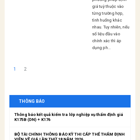
giá tuỳ thuộc vào
từng trường hợp,
tình huống khác
nhau. Tuy nhiên, nếu
số liệu đầu vào
chính xác thì áp
dụng ph...
1
2
THÔNG BÁO
Thông báo kết quả kiểm tra lớp nghiệp vụ thẩm định giá
K175B (DN) + K176
BỘ TÀI CHÍNH THÔNG BÁO KỲ THI CẤP THẺ THẨM ĐỊNH
VIÊN VỀ GIÁ LẦN THỨ 18 NĂM 2026