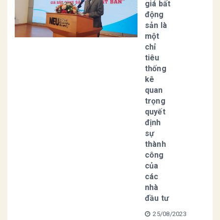
giá bất
động
sản là
một
chỉ
tiêu
thống
kê
quan
trọng
quyết
định
sự
thành
công
của
các
nhà
đầu tư
25/08/2023