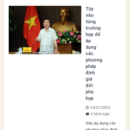
Tùy
vào
từng
trường
hợp để
áp
dụng
các
phương
pháp
định
giá
đất
phù
hợp
25/07/2023
0 bình luận
Việc áp dụng các
phương pháp định