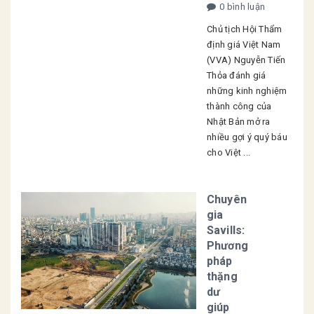
0 bình luận
Chủ tịch Hội Thẩm
định giá Việt Nam
(VVA) Nguyễn Tiến
Thỏa đánh giá
những kinh nghiệm
thành công của
Nhật Bản mở ra
nhiều gợi ý quý báu
cho Việt ...
Chuyên
gia
Savills:
Phương
pháp
thặng
dư
giúp