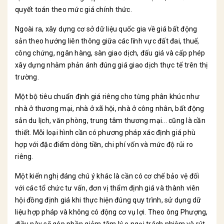
quyết toán theo mức giá chính thức.
Ngoài ra, xây dựng cơ sở dữ liệu quốc gia về giá bất động
sản theo hướng liên thông giữa các lĩnh vực đất đai, thuế,
công chứng, ngân hàng, sàn giao dịch, đấu giá và cấp phép
xây dựng nhằm phản ánh đúng giá giao dịch thực tế trên thị
trường.
Một bộ tiêu chuẩn định giá riêng cho từng phân khúc như
nhà ở thương mại, nhà ở xã hội, nhà ở công nhân, bất động
sản du lịch, văn phòng, trung tâm thương mại... cũng là cần
thiết. Mỗi loại hình cần có phương pháp xác định giá phù
hợp với đặc điểm dòng tiền, chi phí vốn và mức độ rủi ro
riêng.
Một kiến nghị đáng chú ý khác là cần có cơ chế bảo vệ đối
với các tổ chức tư vấn, đơn vị thẩm định giá và thành viên
hội đồng định giá khi thực hiện đúng quy trình, sử dụng dữ
liệu hợp pháp và không có động cơ vụ lợi. Theo ông Phượng,
điều này sẽ góp phần giảm tâm lý e ngại trách nhiệm và rút