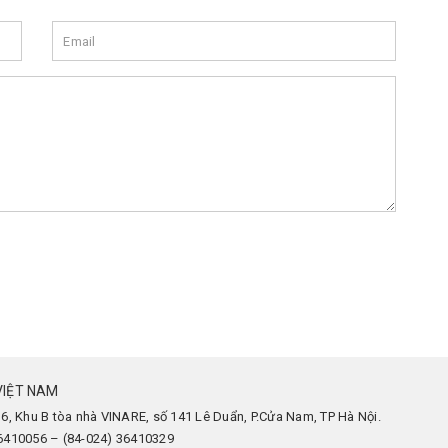
VIỆT NAM
 6, Khu B tòa nhà VINARE, số 141 Lê Duẩn, P.Cửa Nam, TP Hà Nội.
36410056 – (84-024) 36410329