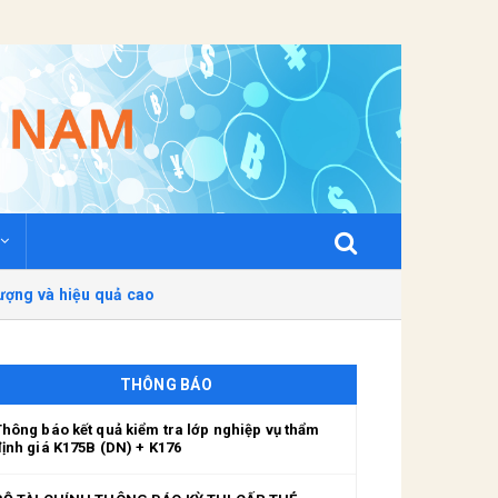
ượng và hiệu quả cao
THÔNG BÁO
Thông báo kết quả kiểm tra lớp nghiệp vụ thẩm
định giá K175B (DN) + K176