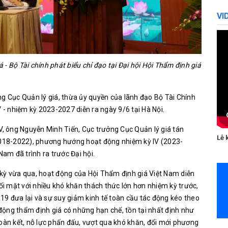
VI
- Bộ Tài chính phát biểu chỉ đạo tại Đại hội Hội Thẩm định giá
ng Cục Quản lý giá, thừa ủy quyền của lãnh đạo Bộ Tài Chính
V - nhiệm kỳ 2023-2027 diễn ra ngày 9/6 tại Hà Nội.
IV, ông Nguyễn Minh Tiến, Cục trưởng Cục Quản lý giá tán
Lễ 
(2018-2022), phương hướng hoạt động nhiệm kỳ IV (2023-
m đã trình ra trước Đại hội.
 kỳ vừa qua, hoạt động của Hội Thẩm định giá Việt Nam diễn
đối mặt với nhiều khó khăn thách thức lớn hơn nhiệm kỳ trước,
 -19 đưa lại và sự suy giảm kinh tế toàn cầu tác động kéo theo
động thẩm định giá có những hạn chế, tồn tại nhất định như
đoàn kết, nỗ lực phấn đấu, vượt qua khó khăn, đổi mới phương