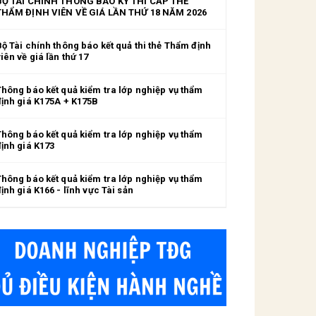
BỘ TÀI CHÍNH THÔNG BÁO KỲ THI CẤP THẺ
THẨM ĐỊNH VIÊN VỀ GIÁ LẦN THỨ 18 NĂM 2026
Bộ Tài chính thông báo kết quả thi thẻ Thẩm định
iên về giá lần thứ 17
Thông báo kết quả kiểm tra lớp nghiệp vụ thẩm
định giá K175A + K175B
Thông báo kết quả kiểm tra lớp nghiệp vụ thẩm
định giá K173
Thông báo kết quả kiểm tra lớp nghiệp vụ thẩm
ịnh giá K166 - lĩnh vực Tài sản