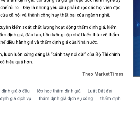
về thẩm định giá, coi trọng và giữ gìn đạo đức hành nghề uy
 chế rủi ro… Đây là những yêu cầu phải được các hội viên đặc
n của xã hội và thành công hay thất bại của ngành nghề.
g xuyên kiểm soát chất lượng hoạt động thẩm định giá, kiểm
ẩm định giá; đào tạo, bồi dưỡng cập nhật kiến thức về thẩm
 chế điều hành giá và thẩm định giá của Nhà nước.
h, luôn luôn xứng đáng là “cánh tay nối dài” của Bộ Tài chính
 có hiệu quả hơn.
Theo MarketTimes
 định giá ở đâu
lớp học thẩm định giá
Luật Đất đai
định giá dịch vụ
thẩm định giá dịch vụ công
thẩm định