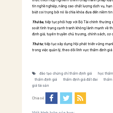
thức thích hợp nghiêm chỉnh chấp hành pháp luật 
tín nghề nghiệp, nâng cao chất lượng dịch vụ, hạn
biệt coi trọng bởi nó là chìa khóa đưa đến niềm ti
Thứ ba
, tiếp tục phối hợp với Bộ Tài chính thườn
soát tình trạng cạnh tranh không lành mạnh về th
định giá; tuyên truyền chủ trương, chính sách, cơ
Thứ tư
, tiếp tục xây dựng Hội phát triển vững mạn
trong việc quản lý, theo dõi lĩnh vực thẩm định giá
đào tạo chứng chỉ thẩm định giá
học thẩm
thẩm định giá
thẩm định giá đất đai
thẩm 
giá tài sản
Chia sẻ:
Viết bình luận của bạn: