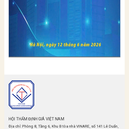
HỘI THẨM ĐỊNH GIÁ VIỆT NAM
Địa chỉ: Phòng 8, Tầng 6, Khu B tòa nhà VINARE, số 141 Lê Duẩn,