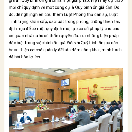
giá thì Quỹ bình ổn giá chỉ là một giải pháp. Hiện nay dự thảo
mới chỉ quy định về một công cụ là Quỹ bình ổn giá cần. Do
đó, đề nghị nghiên cứu thêm Luật Phòng thủ dân sự, Luật
Tình trạng khẩn cấp, các luật trong phòng, chống thiên tai,
địch họa để có một quy định mở, tạo cơ sở pháp lý cho các
cơ quan nhà nước có thẩm quyền đưa ra những biện pháp
đặc biệt trong việc bình ổn giá. Đối với Quỹ bình ổn giá cần
hoàn thiện cơ chế quản lý để bảo đảm công khai, minh bạch,
để hài hòa lợi ích.