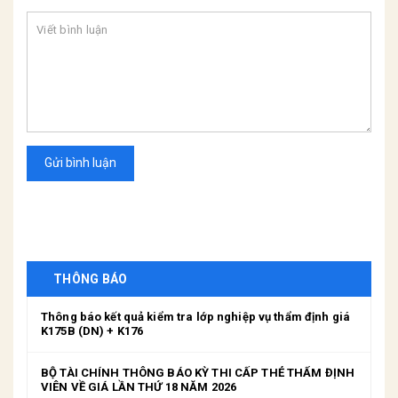
Gửi bình luận
THÔNG BÁO
Thông báo kết quả kiểm tra lớp nghiệp vụ thẩm định giá
K175B (DN) + K176
BỘ TÀI CHÍNH THÔNG BÁO KỲ THI CẤP THẺ THẨM ĐỊNH
VIÊN VỀ GIÁ LẦN THỨ 18 NĂM 2026