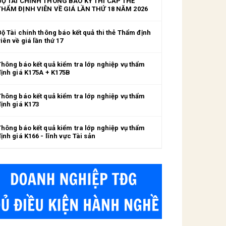
BỘ TÀI CHÍNH THÔNG BÁO KỲ THI CẤP THẺ
THẨM ĐỊNH VIÊN VỀ GIÁ LẦN THỨ 18 NĂM 2026
Bộ Tài chính thông báo kết quả thi thẻ Thẩm định
iên về giá lần thứ 17
Thông báo kết quả kiểm tra lớp nghiệp vụ thẩm
định giá K175A + K175B
Thông báo kết quả kiểm tra lớp nghiệp vụ thẩm
định giá K173
Thông báo kết quả kiểm tra lớp nghiệp vụ thẩm
ịnh giá K166 - lĩnh vực Tài sản