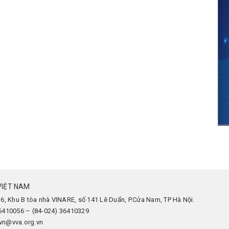
VIỆT NAM
 6, Khu B tòa nhà VINARE, số 141 Lê Duẩn, P.Cửa Nam, TP Hà Nội.
36410056 – (84-024) 36410329
avn@vva.org.vn