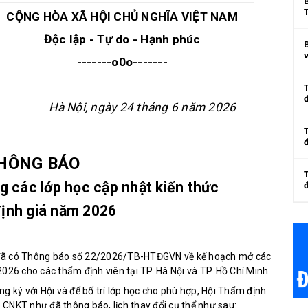
CỘNG HÒA XÃ HỘI CHỦ NGHĨA VIỆT NAM
Độc lập - Tự do - Hạnh phúc
v
-------o0o-------
Hà Nội, ngày 24 tháng 6 năm 2026
HÔNG BÁO
ng các lớp học cập nhật kiến thức
đ
định giá năm 2026
 đã có Thông báo số 22/2026/TB-HTĐGVN về kế hoạch mở các
026 cho các thẩm định viên tại TP. Hà Nội và TP. Hồ Chí Minh.
g ký với Hội và để bố trí lớp học cho phù hợp, Hội Thẩm định
p CNKT như đã thông báo, lịch thay đổi cụ thể như sau: