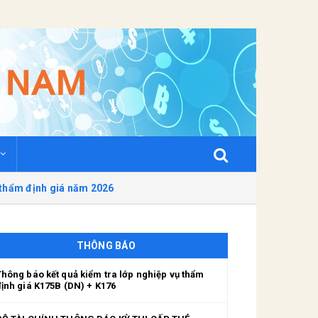
 thẩm định giá năm 2026
THÔNG BÁO
Thông báo kết quả kiểm tra lớp nghiệp vụ thẩm
định giá K175B (DN) + K176