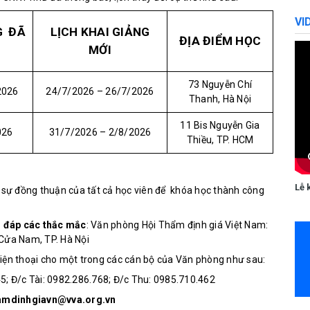
VI
G
ĐÃ
LỊCH KHAI GIẢNG
ĐỊA ĐIỂM HỌC
MỚI
73 Nguyễn Chí
2026
24/7/2026 – 26/7/2026
Thanh, Hà Nội
11 Bis Nguyễn Gia
026
31/7/2026 – 2/8/2026
Thiều, TP. HCM
Lễ 
sự đồng thuận của tất cả học viên để
khóa học thành công
ải đáp các thắc mắc
:
Văn phòng Hội Thẩm định giá Việt Nam:
 Cửa Nam, TP. Hà Nội
điện thoại cho một trong các cán bộ của Văn phòng như sau:
45; Đ/c Tài: 0982.286.768; Đ/c Thu: 0985.710.462
amdinhgiavn@vva.org.vn