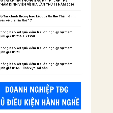
BỘ TÀI CHÍNH THÔNG BÁO KỲ THI CẤP THẺ
THẨM ĐỊNH VIÊN VỀ GIÁ LẦN THỨ 18 NĂM 2026
Bộ Tài chính thông báo kết quả thi thẻ Thẩm định
iên về giá lần thứ 17
Thông báo kết quả kiểm tra lớp nghiệp vụ thẩm
định giá K175A + K175B
Thông báo kết quả kiểm tra lớp nghiệp vụ thẩm
định giá K173
Thông báo kết quả kiểm tra lớp nghiệp vụ thẩm
ịnh giá K166 - lĩnh vực Tài sản