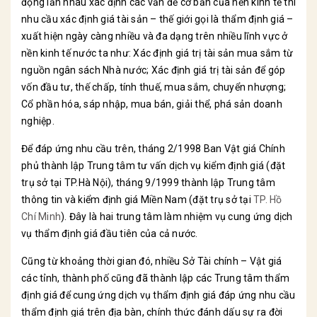
động lẫn nhau xác định các vấn đề cơ bản của nền kinh tế thì
nhu cầu xác định giá tài sản – thế giới gọi là thẩm định giá –
xuất hiện ngày càng nhiều và đa dạng trên nhiều lĩnh vực ở
nền kinh tế nước ta như: Xác định giá trị tài sản mua sắm từ
nguồn ngân sách Nhà nước; Xác định giá trị tài sản để góp
vốn đầu tư, thế chấp, tính thuế, mua sắm, chuyển nhượng;
Cổ phần hóa, sáp nhập, mua bán, giải thể, phá sản doanh
nghiệp.
Để đáp ứng nhu cầu trên, tháng 2/1998 Ban Vật giá Chính
phủ thành lập Trung tâm tư vấn dịch vụ kiểm định giá (đặt
trụ sở tại TP.Hà Nội), tháng 9/1999 thành lập Trung tâm
thông tin và kiểm định giá Miền Nam (đặt trụ sở tại
TP. Hồ
Chí Minh
). Đây là hai trung tâm làm nhiệm vụ cung ứng dịch
vụ thẩm định giá đầu tiên của cả nước.
Cũng từ khoảng thời gian đó, nhiều Sở Tài chính – Vật giá
các tỉnh, thành phố cũng đã thành lập các Trung tâm thẩm
định giá để cung ứng dịch vụ thẩm định giá đáp ứng nhu cầu
thẩm định giá trên địa bàn, chính thức đánh dấu sự ra đời