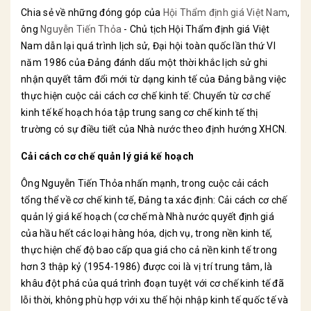
Chia sẻ về những đóng góp của
Hội Thẩm định giá Việt Nam
,
ông
Nguyễn Tiến Thỏa
- Chủ tịch Hội Thẩm định giá Việt
Nam dẫn lại quá trình lịch sử, Đại hội toàn quốc lần thứ VI
năm 1986 của Đảng đánh dấu một thời khắc lịch sử ghi
nhận quyết tâm đổi mới từ dạng kinh tế của Đảng bằng việc
thực hiện cuộc cải cách cơ chế kinh tế: Chuyển từ cơ chế
kinh tế kế hoạch hóa tập trung sang cơ chế kinh tế thị
trường có sự điều tiết của Nhà nước theo định hướng XHCN.
Cải cách cơ chế quản lý giá kế hoạch
Ông Nguyễn Tiến Thỏa nhấn mạnh, trong cuộc cải cách
tổng thể về cơ chế kinh tế, Đảng ta xác định: Cải cách cơ chế
quản lý giá kế hoạch (cơ chế mà Nhà nước quyết định giá
của hầu hết các loại hàng hóa, dịch vụ, trong nền kinh tế,
thực hiện chế độ bao cấp qua giá cho cả nền kinh tế trong
hơn 3 thập kỷ (1954-1986) được coi là vị trí trung tâm, là
khâu đột phá của quá trình đoạn tuyệt với cơ chế kinh tế đã
lỗi thời, không phù hợp với xu thế hội nhập kinh tế quốc tế và