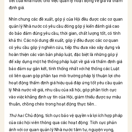
tiết của Nhà nước cho việc quản lý hoạt động về giá và thẩm
định giá.
Nhìn chung các đề xuất, góp ý của Hội đều được các cơ quan
quản lý Nhà nước có yêu cầu đóng góp ý kiến đánh giá cao
do bảo đảm đúng yêu cầu, thời gian, chất lượng tốt, có tính
khả thi. Các nội dung đề xuất, góp ý đều được các cơ quan
có yêu cầu góp ý nghiên cứu, tiếp thu đưa vào xây dựng và
hoàn thiện các văn bản pháp luật, đặc biệt là những góp ý
để xây dựng một hệ thống pháp luật về giá và thẩm định giá
bảo đảm sự gắn kết, tính thống nhất với hệ thống các Luật
có liên quan góp phần tạo môi trường pháp lý thuận lợi cho
hoạt động thẩm định giá hiệu quả đáp ứng tốt yêu cầu quản
lý Nhà nước về giá, nhu cầu của xã hội, góp phần tích cực
vào việc khẳng định uy tín của Hội, giảm thiểu được sự mâu
thuẫn, chồng chéo trong hoạt động thực tiễn…
Thứ hai:
Chủ động, tích cực bảo vệ quyền và lợi ích hợp pháp
của các hội viên thông qua các hoạt động: Tích cực phản
ánh với cơ quan quản lý Nhà nước tâm tư, nguyện vọng,