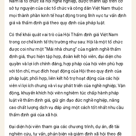
Nam là tổ chức xã hội nghề nghiệp, được thành lập trên cơ
sở tự nguyện của các tổ chức và công dân Việt Nam thuộc
mọi thành phần kinh tế hoạt động trong lĩnh vực tư vấn định
giá và thẩm định giá theo quy định của pháp luật.
Có thể khái quát vai trò của Hội Thẩm định giá Việt Nam
trong cơ chế kinh tế thị trường như sau: Hội là một tổ chức
được coi như một “Mái nhà chung” của ngành nghề thẩm
định giá, thực hiện tập hợp, đoàn kết hội viên; đại diện cho
quyền và lợi ích chính đáng, hợp pháp của hội viên phù hợp
với tôn chỉ, mục đích hoạt động của Hội theo quy định của
pháp luật; phối hợp, liên kết hỗ trợ hoạt động của các hội
viên vì lợi ích chung và vì sự phát triển của nghề nghiệp; Vận
động, khuyến khích hội viên nghiêm túc chấp hành pháp
luật về thẩm định giá, giữ gìn đạo đức nghề nghiệp, nâng
cao chất lượng dịch vụ đáp ứng một cách tốt nhất nhu cầu
thẩm định giá của xã hội.
Đại diện hội viên tham gia các chương trình, dự án, đề tài
nghiên cứu, tư vấn, phản biện và giám định xã hội theo đề