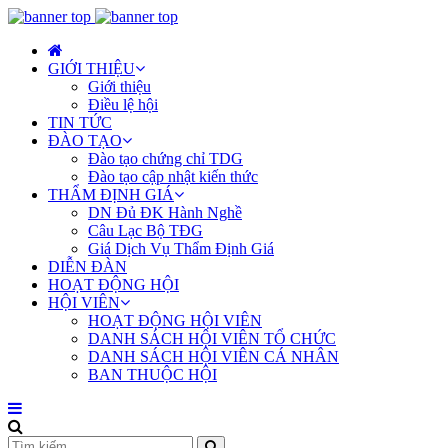
GIỚI THIỆU
Giới thiệu
Điều lệ hội
TIN TỨC
ĐÀO TẠO
Đào tạo chứng chỉ TDG
Đào tạo cập nhật kiến thức
THẨM ĐỊNH GIÁ
DN Đủ ĐK Hành Nghề
Câu Lạc Bộ TĐG
Giá Dịch Vụ Thẩm Định Giá
DIỄN ĐÀN
HOẠT ĐỘNG HỘI
HỘI VIÊN
HOẠT ĐỘNG HỘI VIÊN
DANH SÁCH HỘI VIÊN TỔ CHỨC
DANH SÁCH HỘI VIÊN CÁ NHÂN
BAN THUỘC HỘI