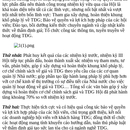
lực phấn đấu nên thành công trong nhiệm kỳ vừa qua của Hội là
khá toàn diện trên tất cả các lĩnh vực, nhưng nổi bật nhất và vượt
trội nhất trên bốn lĩnh vực: Tham gia xây dựng, hoàn thiện khung
khổ pháp lý về TĐG; Bảo vệ quyền và lợi ích hợp pháp của các hội
viên; Đào tạo, bồi dưỡng kiến thức chuyên ngành và cập nhật kiến
thức về thẩm định giá; Tổ chức công tác thông tin, tuyên truyền về
hoạt động TĐG.
Thứ nhất:
Phát huy kết quả của các nhiệm kỳ trước, nhiệm kỳ III
Hội tiếp tục phấn đấu, hoàn thành xuất sắc nhiệm vụ tham mưu, tư
vấn, phản biện, góp ý xây dựng và hoàn thiện khung khổ pháp lý,
cơ chế chính sách về giá và TĐG theo yêu cầu của các cơ quan
quản lý Nhà nước; góp phần tạo lập hành lang pháp lý phù hợp hơn
với cơ chế kinh tế thị trường có sự điều tiết của Nhà nước cho việc
quản lý hoạt động về giá và TĐG… Tổng số các văn bản góp ý xây
dựng và hoàn thiện cơ chế chính sách giá và TĐG Hội đã phát hành
tăng khoảng 70% so với nhiệm kỳ trước.
Thứ hai:
Thực hiện tích cực và có hiệu quả công tác bảo vệ quyền
và lợi ích hợp pháp của các hội viên, chú trọng giới thiệu, kết nối
các doanh nghiệp hội viên với khách hàng TĐG; đồng thời tổ chức
các hoạt động mang tính khuyến cáo hướng dẫn, tuân thủ pháp luật
về thẩm định giá tạo sức lan tỏa cho cả ngành nghề TĐG.