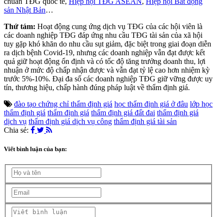
chuẩn TĐG quốc tế,
Hiệp hội TĐG ASEAN
,
Hiệp hội Bất động
sản Nhật Bản
…
Thứ tám:
Hoạt động cung ứng dịch vụ TĐG của các hội viên là
các doanh nghiệp TĐG đáp ứng nhu cầu TĐG tài sản của xã hội
tuy gặp khó khăn do nhu cầu sụt giảm, đặc biệt trong giai đoạn diễn
ra dịch bệnh Covid-19, nhưng các doanh nghiệp vẫn đạt được kết
quả giữ hoạt động ổn định và có tốc độ tăng trưởng doanh thu, lợi
nhuận ở mức độ chấp nhận được và vẫn đạt tỷ lệ cao hơn nhiệm kỳ
trước 5%-10%. Đại đa số các doanh nghiệp TĐG giữ vững được uy
tín, thương hiệu, chấp hành đúng pháp luật về thẩm định giá.
đào tạo chứng chỉ thẩm định giá
học thẩm định giá ở đâu
lớp học
thẩm định giá
thẩm định giá
thẩm định giá đất đai
thẩm định giá
dịch vụ
thẩm định giá dịch vụ công
thẩm định giá tài sản
Chia sẻ:
Viết bình luận của bạn: