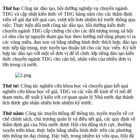
Thứ ba:
Công tác đào tạo, bồi dưỡng nghiệp vụ chuyên ngành
TĐG và cập nhật kiến thức về TĐG hàng năm cho các thẩm định
viên về giá đạt kết quả cao, vượt trội hơn nhiệm kỳ trước thông qua
việc: Thực hiện đổi mới công tác đào tạo, bồi dưỡng kiến thức
chuyên ngành TĐG cấp chứng chỉ cho các đối tượng trong xã hội
có nhu cầu tự nguyện tham gia học theo hướng mở rộng phạm vi ra
các vùng miền, đan xen và bằng những hình thức thích hợp: đào tạo
trực tiếp tập trung, trực tuyến tạo thuận lợi cho các học viên. Ký kết
hợp tác đào tạo với một số đơn vị để tổ chức lớp riêng đào tạo kiến
thức chuyên ngành TĐG cho cán bộ, nhân viên của nhiều đơn vị
lớn trong cả nước.
Thứ tư:
Công tác nghiên cứu khoa học và chuyển giao kết quả
nghiên cứu khoa học về giá, TĐG và các vấn đề kinh tế vĩ mô để
tham mưu, đề xuất ý kiến với cơ quan quản lý Nhà nước đạt thành
tích được ghi nhận nhiều hơn nhiệm kỳ trước.
Thứ năm:
Công tác truyền thông để thông tin, tuyên truyền về cơ
chế chính sách, chủ trương quản lý và điều tiết giá, các quy định về
thẩm định giá của Nhà nước được Hội chủ động tích cực, thường
xuyên triển khai, thực hiện bằng nhiều hình thức trên các phương
tiện thông tin đại chúng. Đặc biệt, trong nhiệm kỳ vừa qua, Hội đã