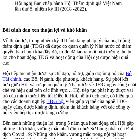
Hội nghị Ban chấp hành Hội Thẩm định giá Việt Nam
lần thứ 5, nhiệm kỳ III (2018 -2022).
Bối cảnh đan xen thuận lợi và khó khăn
Về thuận lợi, trong nhiệm kỳ III hành lang pháp lý của hoạt động
thẩm định giá (TĐG) đã được cơ quan quản lý Nhà nước có thẩm
quyền ban hành khá đầy đủ, từ đó đã tạo ra một môi trường thuận
lợi cho hoạt động TĐG và hoạt động của Hội đạt được hiệu quả
cao.
Hội tiếp tục nhận được sự chỉ đạo, hỗ trợ, giúp đỡ, ủng hộ của
Bộ
Tài chính
, các Bộ, Ngành, địa phương, khách hàng. Sự phối kết
hợp giữa Hội và cơ quan quản lý Nhà nước về TĐG ngày càng chặt
chẽ và hiệu quả trên các lĩnh vực… Hội tiếp tục phát huy được vai
trò của mình thực hiện tốt Điều lệ Hội, hỗ trợ tích cực, có hiệu quả
cho các doanh nghiệp
TĐG hội
viên giúp vị thế của nghề TĐG
ngày càng được khẳng định, niềm tin khách hàng với các công ty
hội viên tiếp tục được tăng cường.
Bên cạnh những thuận lợi, trong 5 năm qua hoạt động của Hội gặp
những khó khăn, vướng mắc nhất định như: Sự bùng phát của Đại
dịch Covid-19; Những khó khăn, vướng mắc trong nội tại hoạt