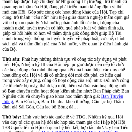
thành lập được Tạp chí điện tử Nhịp sống Thị trường, trở thành cơ
quan ngôn luận của Hội, đang phát triển mạnh khẳng định vị thế
mới của Hội. Góp sức cùng các hoạt động khác của Hội, Tạp chí
cũng trở thành “cầu nối” hữu hiệu giữa doanh nghiệp thẩm định giá
với cơ quan quản lý Nhà nước; phản ánh tốt các hoạt động của
ngành nghề, tuyên truyền có hiệu quả pháp luật về thẩm định giá,
giúp xã hội hiểu rõ hơn về thẩm định giá; đồng thời giúp Bộ Tài
chính trong việc thông tin tuyên truyền về pháp luật, cơ chế, chính
sách giá và thẩm định giá của Nhà nước, việc quản lý điều hành giá
của Bộ.
Thứ sáu:
Phát huy những thành tựu về công tác xây dựng và phát
triển Hội, Nhiệm kỳ III của Hội tiếp tục giữ được nền nếp tổ chức
các hoạt động của mình thông qua kết quả hoàn thiện các quy chế
hoạt động của Hội và đã có những đổi mới đột phá, có hiệu quả
trong việc xây dựng, củng cố hoạt động của Hội như: Đổi mới công
tác tổ chức bộ máy, thành lập mới, thêm và đưa vào hoạt động một
số Ban chuyên môn hoạt động kiêm nhiệm như: Ban Pháp chế; Ban
Nghiên cứu và chuyển giao khoa học thẩm định giá;
Ban Truyền
thông
; Ban Đào tạo; Ban Thi đua khen thưởng, Câu lạc bộ Thẩm
định giá Sài Gòn, Câu lạc bộ Bóng đá…
Thứ bảy:
Lĩnh vực hợp tác quốc tế về TĐG. Nhiệm kỳ qua Hội
vẫn duy trì các quan hệ đối tác hợp tác, tham gia các Hiệp hội Hội
TĐG quốc tế mà Hội có quan hệ liên kết, hợp tác như: Ủy ban Tiêu