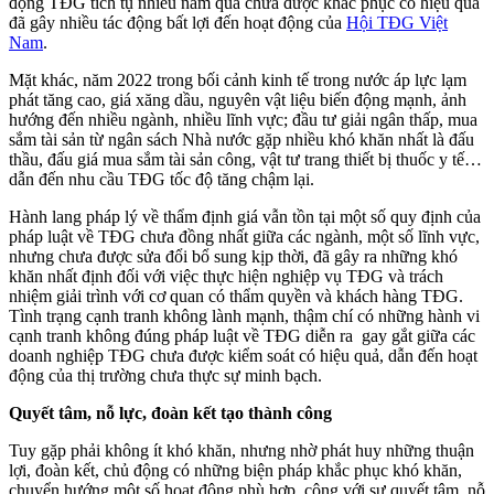
động TĐG tích tụ nhiều năm qua chưa được khắc phục có hiệu quả
đã gây nhiều tác động bất lợi đến hoạt động của
Hội TĐG Việt
Nam
.
Mặt khác, năm 2022 trong bối cảnh kinh tế trong nước áp lực lạm
phát tăng cao, giá xăng dầu, nguyên vật liệu biến động mạnh, ảnh
hướng đến nhiều ngành, nhiều lĩnh vực; đầu tư giải ngân thấp, mua
sắm tài sản từ ngân sách Nhà nước gặp nhiều khó khăn nhất là đấu
thầu, đấu giá mua sắm tài sản công, vật tư trang thiết bị thuốc y tế…
dẫn đến nhu cầu TĐG tốc độ tăng chậm lại.
Hành lang pháp lý về thẩm định giá vẫn tồn tại một số quy định của
pháp luật về TĐG chưa đồng nhất giữa các ngành, một số lĩnh vực,
nhưng chưa được sửa đổi bổ sung kịp thời, đã gây ra những khó
khăn nhất định đối với việc thực hiện nghiệp vụ TĐG và trách
nhiệm giải trình với cơ quan có thẩm quyền và khách hàng TĐG.
Tình trạng cạnh tranh không lành mạnh, thậm chí có những hành vi
cạnh tranh không đúng pháp luật về TĐG diễn ra gay gắt giữa các
doanh nghiệp TĐG chưa được kiểm soát có hiệu quả, dẫn đến hoạt
động của thị trường chưa thực sự minh bạch.
Quyết tâm, nỗ lực, đoàn kết tạo thành công
Tuy gặp phải không ít khó khăn, nhưng nhờ phát huy những thuận
lợi, đoàn kết, chủ động có những biện pháp khắc phục khó khăn,
chuyển hướng một số hoạt động phù hợp, cộng với sự quyết tâm, nỗ