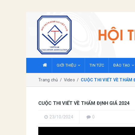
GIỚI THIỆU
TIN TỨC
ĐÀO TẠO
Trang chủ
/
Video
/
CUỘC THI VIẾT VỀ THẨM Đ
CUỘC THI VIẾT VỀ THẨM ĐỊNH GIÁ 2024
23/10/2024
0