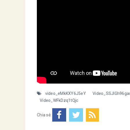
video_eMkKXY6J5eY
Video_SSJlGh96ga
Video_WFkDzq1tQjc
Chia sẻ: