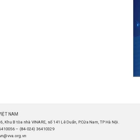
VIỆT NAM
 6, Khu B tòa nhà VINARE, số 141 Lê Duẩn, P.Cửa Nam, TP Hà Nội.
36410056 – (84-024) 36410329
avn@vva.org.vn