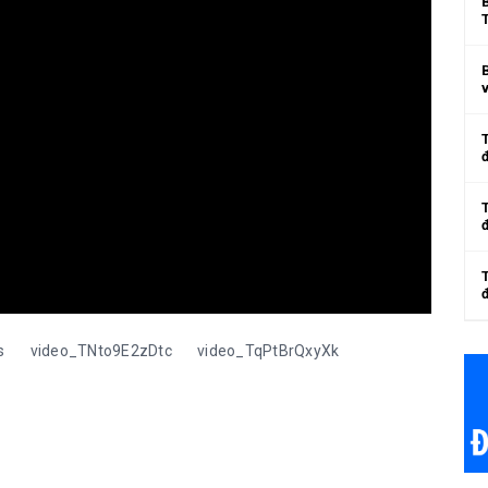
v
đ
s
video_TNto9E2zDtc
video_TqPtBrQxyXk