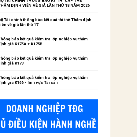
BỘ TÀI CHÍNH THÔNG BÁO KỲ THI CẤP THẺ
THẨM ĐỊNH VIÊN VỀ GIÁ LẦN THỨ 18 NĂM 2026
Bộ Tài chính thông báo kết quả thi thẻ Thẩm định
iên về giá lần thứ 17
Thông báo kết quả kiểm tra lớp nghiệp vụ thẩm
định giá K175A + K175B
Thông báo kết quả kiểm tra lớp nghiệp vụ thẩm
định giá K173
Thông báo kết quả kiểm tra lớp nghiệp vụ thẩm
ịnh giá K166 - lĩnh vực Tài sản