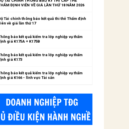
BỘ TÀI CHÍNH THÔNG BÁO KỲ THI CẤP THẺ
THẨM ĐỊNH VIÊN VỀ GIÁ LẦN THỨ 18 NĂM 2026
Bộ Tài chính thông báo kết quả thi thẻ Thẩm định
iên về giá lần thứ 17
Thông báo kết quả kiểm tra lớp nghiệp vụ thẩm
định giá K175A + K175B
Thông báo kết quả kiểm tra lớp nghiệp vụ thẩm
định giá K173
Thông báo kết quả kiểm tra lớp nghiệp vụ thẩm
ịnh giá K166 - lĩnh vực Tài sản