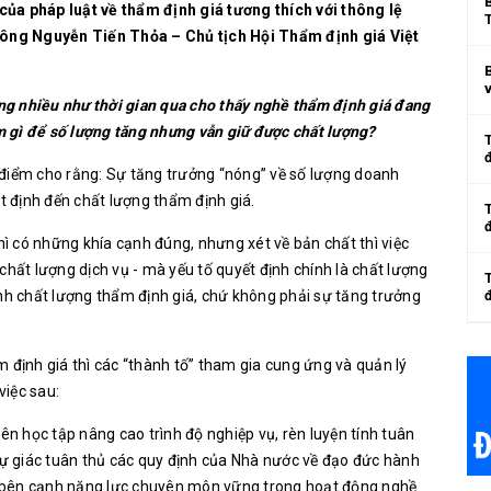
ủa pháp luật về thẩm định giá tương thích với thông lệ
, ông Nguyễn Tiến Thỏa – Chủ tịch Hội Thẩm định giá Việt
v
ng nhiều như thời gian qua cho thấy nghề thẩm định giá đang
àm gì để số lượng tăng nhưng vẫn giữ được chất lượng?
iểm cho rằng: Sự tăng trưởng “nóng” về số lượng doanh
 định đến chất lượng thẩm định giá.
thì có những khía cạnh đúng, nhưng xét về bản chất thì việc
chất lượng dịch vụ - mà yếu tố quyết định chính là chất lượng
 định chất lượng thẩm định giá, chứ không phải sự tăng trưởng
đ
 định giá thì các “thành tố” tham gia cung ứng và quản lý
việc sau:
ên học tập nâng cao trình độ nghiệp vụ, rèn luyện tính tuân
 tự giác tuân thủ các quy định của Nhà nước về đạo đức hành
 bên cạnh năng lực chuyên môn vững trong hoạt động nghề