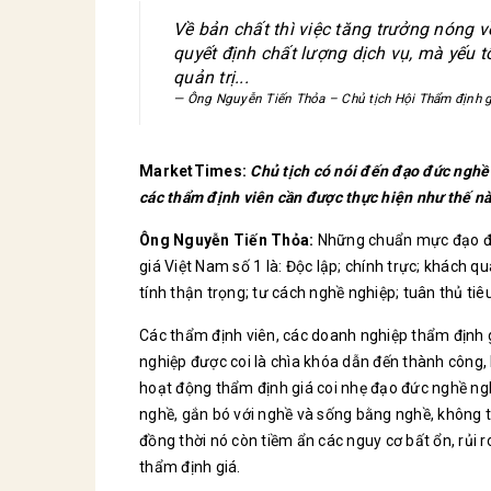
Về bản chất thì việc tăng trưởng nóng 
quyết định chất lượng dịch vụ, mà yếu t
quản trị...
Ông Nguyễn Tiến Thỏa – Chủ tịch Hội Thẩm định g
MarketTimes:
Chủ tịch có nói đến đạo đức nghề
các thẩm định viên cần được thực hiện như thế n
Ông Nguyễn Tiến Thỏa:
Những chuẩn mực đạo đứ
giá Việt Nam số 1 là: Độc lập; chính trực; khách 
tính thận trọng; tư cách nghề nghiệp; tuân thủ t
Các thẩm định viên, các doanh nghiệp thẩm định g
nghiệp được coi là chìa khóa dẫn đến thành công, 
hoạt động thẩm định giá coi nhẹ đạo đức nghề ng
nghề, gắn bó với nghề và sống bằng nghề, không th
đồng thời nó còn tiềm ẩn các nguy cơ bất ổn, rủi r
thẩm định giá.