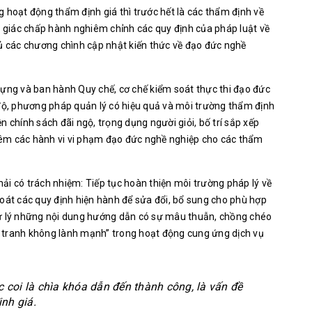
 hoạt động thẩm định giá thì trước hết là các thẩm định về
tự giác chấp hành nghiêm chỉnh các quy định của pháp luật về
đủ các chương chình cập nhật kiến thức về đạo đức nghề
dựng và ban hành Quy chế, cơ chế kiểm soát thực thi đạo đức
ộ, phương pháp quản lý có hiệu quả và môi trường thẩm định
 chính sách đãi ngộ, trọng dụng người giỏi, bố trí sắp xếp
ghiêm các hành vi vi phạm đạo đức nghề nghiệp cho các thẩm
ải có trách nhiệm: Tiếp tục hoàn thiện môi trường pháp lý về
soát các quy định hiện hành để sửa đổi, bổ sung cho phù hợp
xử lý những nội dung hướng dẫn có sự mâu thuẫn, chồng chéo
 tranh không lành mạnh” trong hoạt động cung ứng dịch vụ
 coi là chìa khóa dẫn đến thành công, là vấn đề
ịnh giá.