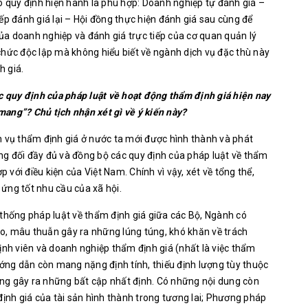
o quy định hiện hành là phù hợp: Doanh nghiệp tự đánh giá –
ếp đánh giá lại – Hội đồng thực hiện đánh giá sau cùng để
 của doanh nghiệp và đánh giá trực tiếp của cơ quan quản lý
chức độc lập mà không hiểu biết về ngành dịch vụ đặc thù này
h giá.
c quy định của pháp luật về hoạt động thẩm định giá hiện nay
ang”? Chủ tịch nhận xét gì về ý kiến này?
 vụ thẩm định giá ở nước ta mới được hình thành và phát
ng đối đầy đủ và đồng bộ các quy định của pháp luật về thẩm
p với điều kiện của Việt Nam. Chính vì vậy, xét về tổng thể,
ứng tốt nhu cầu của xã hội.
 thống pháp luật về thẩm định giá giữa các Bộ, Ngành có
o, mâu thuẫn gây ra những lúng túng, khó khăn về trách
ịnh viên và doanh nghiệp thẩm định giá (nhất là việc thẩm
ướng dẫn còn mang nặng định tính, thiếu định lượng tùy thuộc
ng gây ra những bất cập nhất định. Có những nội dung còn
định giá của tài sản hình thành trong tương lai; Phương pháp