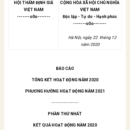
HỘI THẨM ĐỊNH GIÁ
CỘNG HÒA XÃ HỘI CHỦ NGHĨA
VIỆT NAM
VIỆT NAM
-------o0o----
---
Độc lập - Tự do - Hạnh phúc
-------o0o-------
Hà Nội, ngày 22 tháng 12
năm 2020
BÁO CÁO
TỔNG KẾT HOẠT ĐỘNG NĂM 2020
PHƯƠNG HƯỚNG HOẠT ĐỘNG NĂM 2021
------------------
PHẦN THỨ NHẤT
KẾT QUẢ HOẠT ĐỘNG NĂM 2020