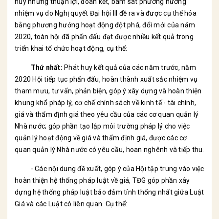
huy những thuận lợi, đoàn kết, bám sát phương hướng
nhiệm vụ do Nghị quyết Đại hội III đề ra và được cụ thể hóa
bằng phương hướng hoạt động đột phá, đổi mới của năm
2020, toàn hội đã phấn đấu đạt được nhiều kết quả trong
triển khai tổ chức hoạt động, cụ thể:
Thứ nhất:
Phát huy kết quả của các năm trước, năm
2020 Hội tiếp tục phấn đấu, hoàn thành xuất sắc nhiệm vụ
tham mưu, tư vấn, phản biện, góp ý xây dựng và hoàn thiện
khung khổ pháp lý, cơ chế chính sách về kinh tế - tài chính,
giá và thẩm định giá theo yêu cầu của các cơ quan quản lý
Nhà nước; góp phần tạo lập môi trường pháp lý cho việc
quản lý hoạt động về giá và thẩm định giá, được các cơ
quan quản lý Nhà nước có yêu cầu, hoan nghênh và tiếp thu.
- Các nội dung đề xuất, góp ý của Hội tập trung vào việc
hoàn thiện hệ thống pháp luật về giá, TĐG góp phần xây
dựng hệ thống pháp luật bảo đảm tính thống nhất giữa Luật
Giá và các Luật có liên quan. Cụ thể: